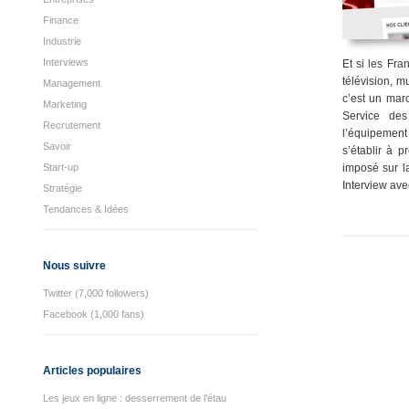
Finance
Industrie
Interviews
Et si les Fra
télévision, m
Management
c’est un mar
Marketing
Service des
Recrutement
l’équipemen
Savoir
s’établir à 
Start-up
imposé sur l
Interview ave
Stratégie
Tendances & Idées
Nous suivre
Twitter (7,000 followers)
Facebook (1,000 fans)
Articles populaires
Les jeux en ligne : desserrement de l’étau