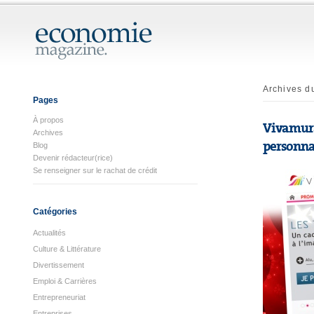
Archives d
Pages
À propos
Vivamur
Archives
personna
Blog
Devenir rédacteur(rice)
Se renseigner sur le rachat de crédit
Catégories
Actualités
Culture & Littérature
Divertissement
Emploi & Carrières
Entrepreneuriat
Entreprises