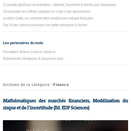
3 conseils généraux en entretiens : détente, honnêteté & intérêt pour l’entreprise
10 exemples de coffrets cadeaux ou « box » par abonnement
La bière Gallia, ou comment faire renaître une marque française
Top 10 des raisons poussant une petite entreprise à l’échec
Les partenaires du mois
Formations finance Francis Lefebvre
Evènements climatiques & assurance auto
Archives de la catégorie :
Finance
Mathématiques des marchés financiers, Modélisation du
risque et de l’incertitude (Ed. EDP Sciences)