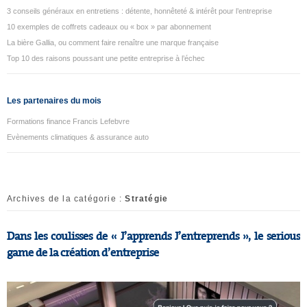
3 conseils généraux en entretiens : détente, honnêteté & intérêt pour l’entreprise
10 exemples de coffrets cadeaux ou « box » par abonnement
La bière Gallia, ou comment faire renaître une marque française
Top 10 des raisons poussant une petite entreprise à l’échec
Les partenaires du mois
Formations finance Francis Lefebvre
Evènements climatiques & assurance auto
Archives de la catégorie :
Stratégie
Dans les coulisses de « J’apprends J’entreprends », le serious
game de la création d’entreprise