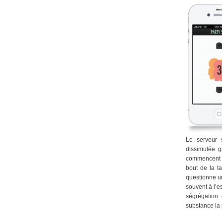
Le serveur 
dissimulée g
commencent à
bout de la ta
questionne un
souvent à l’e
ségrégation
substance la 