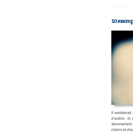
10 exemp
Il semblerait
d’autres, e
abonnement a
chiens et chat