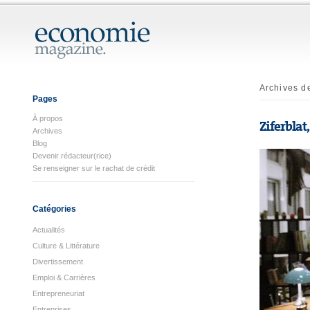
Archives de
Pages
À propos
Ziferblat
Archives
Blog
Devenir rédacteur(rice)
Se renseigner sur le rachat de crédit
Catégories
Actualités
Culture & Littérature
Divertissement
Emploi & Carrières
Entrepreneuriat
Entreprises