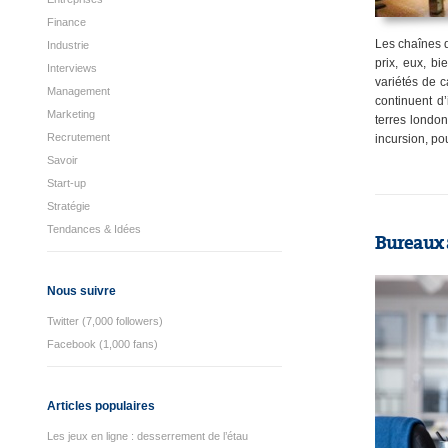
Finance
Les chaînes d
Industrie
prix, eux, bi
Interviews
variétés de c
Management
continuent d’
Marketing
terres london
Recrutement
incursion, po
Savoir
Start-up
Stratégie
Tendances & Idées
Bureaux à
Nous suivre
Twitter (7,000 followers)
Facebook (1,000 fans)
Articles populaires
Les jeux en ligne : desserrement de l’étau