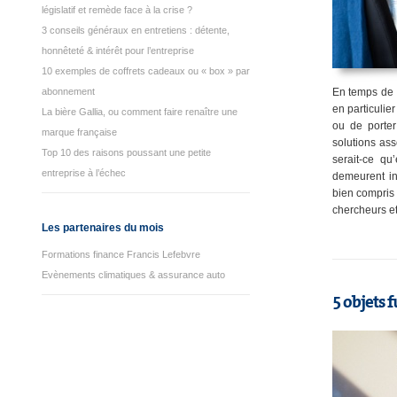
législatif et remède face à la crise ?
3 conseils généraux en entretiens : détente,
honnêteté & intérêt pour l’entreprise
10 exemples de coffrets cadeaux ou « box » par
abonnement
En temps de c
en particulie
La bière Gallia, ou comment faire renaître une
ou de porter
marque française
solutions as
Top 10 des raisons poussant une petite
serait-ce qu
entreprise à l’échec
demeurent in
bien compris 
chercheurs et
Les partenaires du mois
Formations finance Francis Lefebvre
Evènements climatiques & assurance auto
5 objets 