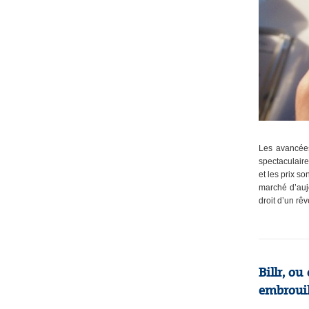
Les avancées
spectaculaire
et les prix s
marché d’aujo
droit d’un rêv
Billr, o
embrouil