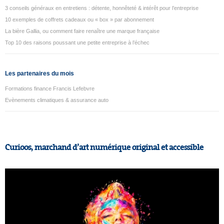
3 conseils généraux en entretiens : détente, honnêteté & intérêt pour l’entreprise
10 exemples de coffrets cadeaux ou « box » par abonnement
La bière Gallia, ou comment faire renaître une marque française
Top 10 des raisons poussant une petite entreprise à l’échec
Les partenaires du mois
Formations finance Francis Lefebvre
Evènements climatiques & assurance auto
Curioos, marchand d’art numérique original et accessible