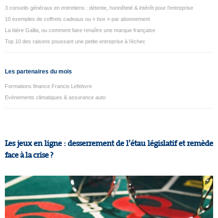
3 conseils généraux en entretiens : détente, honnêteté & intérêt pour l’entreprise
10 exemples de coffrets cadeaux ou « box » par abonnement
La bière Gallia, ou comment faire renaître une marque française
Top 10 des raisons poussant une petite entreprise à l’échec
Les partenaires du mois
Formations finance Francis Lefebvre
Evènements climatiques & assurance auto
Les jeux en ligne : desserrement de l’étau législatif et remède
face à la crise ?