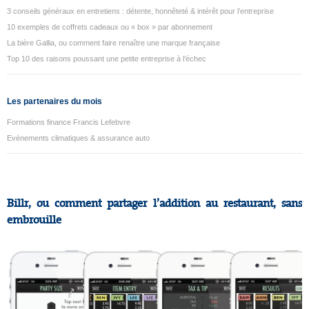
3 conseils généraux en entretiens : détente, honnêteté & intérêt pour l’entreprise
10 exemples de coffrets cadeaux ou « box » par abonnement
La bière Gallia, ou comment faire renaître une marque française
Top 10 des raisons poussant une petite entreprise à l’échec
Les partenaires du mois
Formations finance Francis Lefebvre
Evènements climatiques & assurance auto
Billr, ou comment partager l’addition au restaurant, sans
embrouille