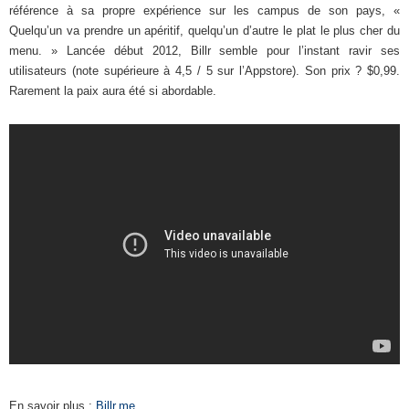
référence à sa propre expérience sur les campus de son pays, «
Quelqu’un va prendre un apéritif, quelqu’un d’autre le plat le plus cher du
menu. » Lancée début 2012, Billr semble pour l’instant ravir ses
utilisateurs (note supérieure à 4,5 / 5 sur l’Appstore). Son prix ? $0,99.
Rarement la paix aura été si abordable.
En savoir plus :
Billr.me