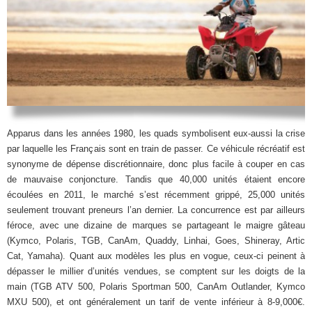
Apparus dans les années 1980, les quads symbolisent eux-aussi la crise
par laquelle les Français sont en train de passer. Ce véhicule récréatif est
synonyme de dépense discrétionnaire, donc plus facile à couper en cas
de mauvaise conjoncture. Tandis que 40,000 unités étaient encore
écoulées en 2011, le marché s’est récemment grippé, 25,000 unités
seulement trouvant preneurs l’an dernier. La concurrence est par ailleurs
féroce, avec une dizaine de marques se partageant le maigre gâteau
(Kymco, Polaris, TGB, CanAm, Quaddy, Linhai, Goes, Shineray, Artic
Cat, Yamaha). Quant aux modèles les plus en vogue, ceux-ci peinent à
dépasser le millier d’unités vendues, se comptent sur les doigts de la
main (TGB ATV 500, Polaris Sportman 500, CanAm Outlander, Kymco
MXU 500), et ont généralement un tarif de vente inférieur à 8-9,000€.