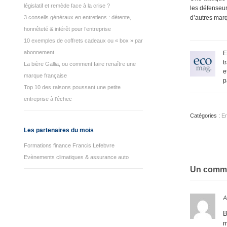
législatif et remède face à la crise ?
les défenseur
3 conseils généraux en entretiens : détente,
d’autres mar
honnêteté & intérêt pour l’entreprise
10 exemples de coffrets cadeaux ou « box » par
abonnement
E
t
La bière Gallia, ou comment faire renaître une
e
marque française
p
Top 10 des raisons poussant une petite
entreprise à l’échec
Catégories :
En
Les partenaires du mois
Formations finance Francis Lefebvre
Evènements climatiques & assurance auto
Un comme
A
B
m