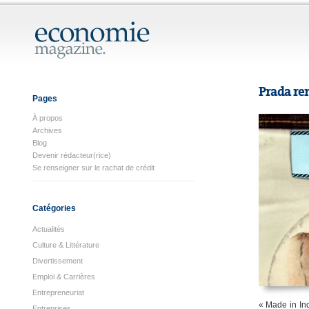
Prada rem
Pages
À propos
Archives
Blog
Devenir rédacteur(rice)
Se renseigner sur le rachat de crédit
Catégories
Actualités
Culture & Littérature
Divertissement
Emploi & Carrières
Entrepreneuriat
« Made in In
Entreprises