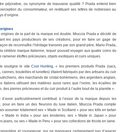
 être péjorative, ou synonyme de mauvaise qualité ? Prada entend bien
 perception du consommateur, en restituant ses lettres de noblesses au
ys d’origine.
origines
 origines de la part de la marque est double. Miuccia Prada a décidé de
ant les pays producteurs de ses créations, pour en faire un gage de
façon de reconnaître l’héritage transmis par son grand-père, Mario Prada,
la célèbre marque italienne, lequel pouvait voyager aux quatre coins du
 ramener étoffes précieuses, objets exotiques et cuirs uniques.
e souligne le site
Cool Hunting
, « les premiers produits Prada (sacs,
, cannes, bouteilles et lunettes) étaient fabriqués par des artisans du cuir
autrichiens, des marchands de cristal bohémiens, des argentiers anglais,
ns italiens utilisant des matières aussi rares que l’ivoire, les écailles de
e, des pierres précieuses et du cuir produit à l’autre bout de la planète ».
 d’avoir particulièrement contribué à l’essor de la marque depuis les
 pour en faire un des fleurons du luxe italien, Miuccia Prada compte
s assumer totalement ses « Made in Scotland » pour ses kilts en tartan
s « Made in India » pour ses broderies, ses « Made in Japan » pour
es jeans, ou ses « Made in Peru » pour ses collections de tricots en laine.
 singulière et courageuse, qui ne manquera certainement pas d’agacer