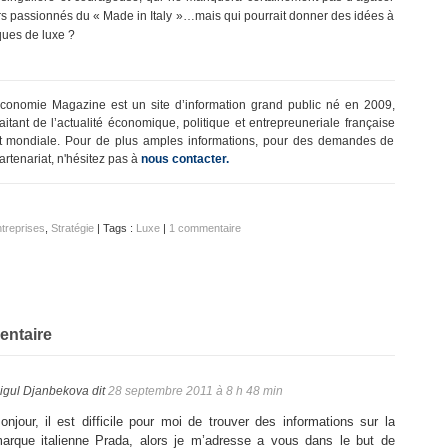
s passionnés du « Made in Italy »…mais qui pourrait donner des idées à
ques de luxe ?
conomie Magazine est un site d’information grand public né en 2009,
raitant de l’actualité économique, politique et entrepreuneriale française
t mondiale. Pour de plus amples informations, pour des demandes de
artenariat, n'hésitez pas à
nous contacter.
treprises
,
Stratégie
| Tags :
Luxe
|
1 commentaire
ntaire
igul Djanbekova
dit
28 septembre 2011 à 8 h 48 min
onjour, il est difficile pour moi de trouver des informations sur la
arque italienne Prada, alors je m’adresse a vous dans le but de