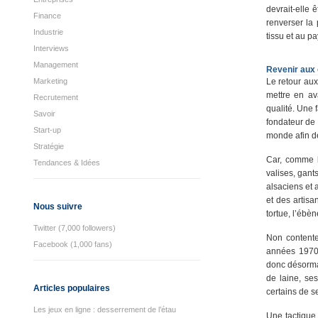
devrait-elle
Finance
renverser la
Industrie
tissu et au pa
Interviews
Management
Revenir aux 
Marketing
Le retour aux
mettre en av
Recrutement
qualité. Une 
Savoir
fondateur de 
Start-up
monde afin de
Stratégie
Car, comme l
Tendances & Idées
valises, gants
alsaciens et 
et des artisa
Nous suivre
tortue, l’ébèn
Twitter (7,000 followers)
Non contente
Facebook (1,000 fans)
années 1970,
donc désormai
de laine, se
Articles populaires
certains de s
Les jeux en ligne : desserrement de l’étau
Une tactique