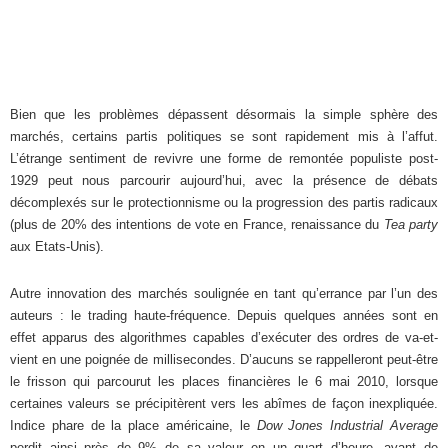
Bien que les problèmes dépassent désormais la simple sphère des
marchés, certains partis politiques se sont rapidement mis à l’affut.
L’étrange sentiment de revivre une forme de remontée populiste post-
1929 peut nous parcourir aujourd’hui, avec la présence de débats
décomplexés sur le protectionnisme ou la progression des partis radicaux
(plus de 20% des intentions de vote en France, renaissance du
Tea party
aux Etats-Unis).
Autre innovation des marchés soulignée en tant qu’errance par l’un des
auteurs : le trading haute-fréquence. Depuis quelques années sont en
effet apparus des algorithmes capables d’exécuter des ordres de va-et-
vient en une poignée de millisecondes. D’aucuns se rappelleront peut-être
le frisson qui parcourut les places financières le 6 mai 2010, lorsque
certaines valeurs se précipitèrent vers les abîmes de façon inexpliquée.
Indice phare de la place américaine, le
Dow Jones Industrial Average
perdit ainsi près de 9% de sa valeur en un quart d’heure, avant de