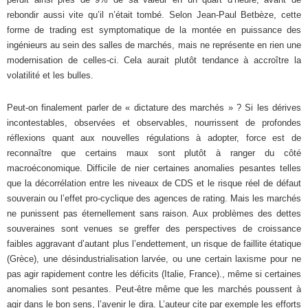
rebondir aussi vite qu’il n’était tombé. Selon Jean-Paul Betbèze, cette
forme de trading est symptomatique de la montée en puissance des
ingénieurs au sein des salles de marchés, mais ne représente en rien une
modernisation de celles-ci. Cela aurait plutôt tendance à accroître la
volatilité et les bulles.
Peut-on finalement parler de « dictature des marchés » ? Si les dérives
incontestables, observées et observables, nourrissent de profondes
réflexions quant aux nouvelles régulations à adopter, force est de
reconnaître que certains maux sont plutôt à ranger du côté
macroéconomique. Difficile de nier certaines anomalies pesantes telles
que la décorrélation entre les niveaux de CDS et le risque réel de défaut
souverain ou l’effet pro-cyclique des agences de rating. Mais les marchés
ne punissent pas éternellement sans raison. Aux problèmes des dettes
souveraines sont venues se greffer des perspectives de croissance
faibles aggravant d’autant plus l’endettement, un risque de faillite étatique
(Grèce), une désindustrialisation larvée, ou une certain laxisme pour ne
pas agir rapidement contre les déficits (Italie, France)., même si certaines
anomalies sont pesantes. Peut-être même que les marchés poussent à
agir dans le bon sens, l’avenir le dira. L’auteur cite par exemple les efforts