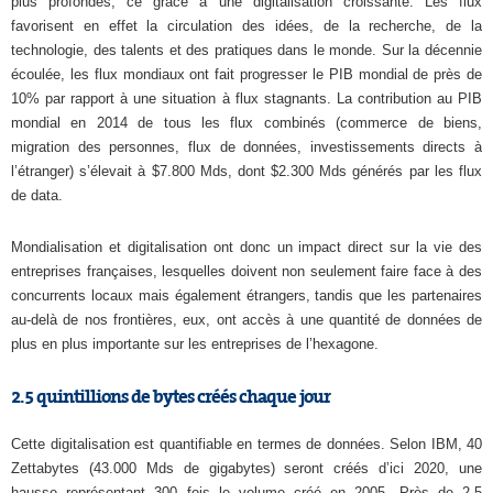
plus profondes, ce grâce à une digitalisation croissante. Les flux
favorisent en effet la circulation des idées, de la recherche, de la
technologie, des talents et des pratiques dans le monde. Sur la décennie
écoulée, les flux mondiaux ont fait progresser le PIB mondial de près de
10% par rapport à une situation à flux stagnants. La contribution au PIB
mondial en 2014 de tous les flux combinés (commerce de biens,
migration des personnes, flux de données, investissements directs à
l’étranger) s’élevait à $7.800 Mds, dont $2.300 Mds générés par les flux
de data.
Mondialisation et digitalisation ont donc un impact direct sur la vie des
entreprises françaises, lesquelles doivent non seulement faire face à des
concurrents locaux mais également étrangers, tandis que les partenaires
au-delà de nos frontières, eux, ont accès à une quantité de données de
plus en plus importante sur les entreprises de l’hexagone.
2.5 quintillions de bytes créés chaque jour
Cette digitalisation est quantifiable en termes de données. Selon IBM, 40
Zettabytes (43.000 Mds de gigabytes) seront créés d’ici 2020, une
hausse représentant 300 fois le volume créé en 2005. Près de 2.5