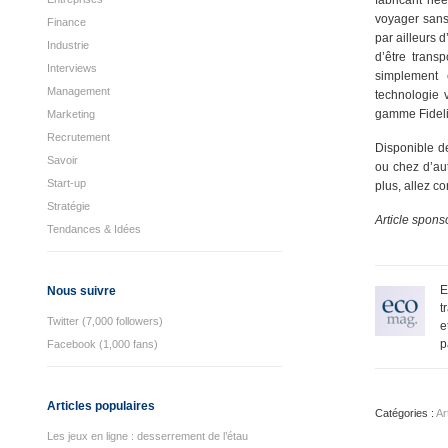
fabricant né
voyager sans
Finance
par ailleurs 
Industrie
d’être trans
Interviews
simplement 
Management
technologie 
gamme Fideli
Marketing
Recrutement
Disponible d
Savoir
ou chez d’aut
Start-up
plus, allez c
Stratégie
Article spons
Tendances & Idées
E
Nous suivre
t
Twitter (7,000 followers)
e
p
Facebook (1,000 fans)
Articles populaires
Catégories :
Ar
Les jeux en ligne : desserrement de l’étau