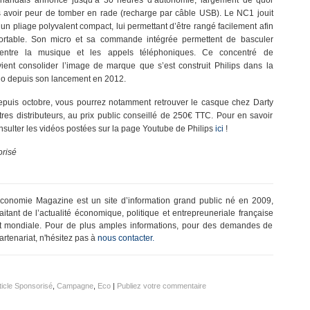
erlandais annonce jusqu’à 30 heures d’autonomie, largement de quoi
 avoir peur de tomber en rade (recharge par câble USB). Le NC1 jouit
d’un pliage polyvalent compact, lui permettant d’être rangé facilement afin
portable. Son micro et sa commande intégrée permettent de basculer
entre la musique et les appels téléphoniques. Ce concentré de
vient consolider l’image de marque que s’est construit Philips dans la
o depuis son lancement en 2012.
epuis octobre, vous pourrez notamment retrouver le casque chez Darty
res distributeurs, au prix public conseillé de 250€ TTC. Pour en savoir
onsulter les vidéos postées sur la page Youtube de Philips
ici
!
orisé
conomie Magazine est un site d’information grand public né en 2009,
raitant de l’actualité économique, politique et entrepreuneriale française
t mondiale. Pour de plus amples informations, pour des demandes de
artenariat, n'hésitez pas à
nous contacter.
ticle Sponsorisé
,
Campagne
,
Eco
|
Publiez votre commentaire