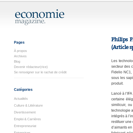
Philips 
Pages
(Article 
À propos
Archives
Les technolo
Blog
secteur des c
Devenir rédacteur(rice)
Fidelio NC1, 
Se renseigner sur le rachat de crédit
sous les sapi
produit.
Catégories
Lancé à l’IFA
Actualités
certaine élé
similicuir,
Culture & Littérature
technologie a
Divertissement
intégrés à l’i
Emploi & Carrières
restituer une
Entrepreneuriat
d’aimants en 
Entreprises