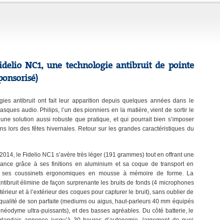
Fidelio NC1, une technologie antibruit de pointe
sponsorisé)
gies antibruit ont fait leur apparition depuis quelques années dans le
asques audio. Philips, l’un des pionniers en la matière, vient de sortir le
une solution aussi robuste que pratique, et qui pourrait bien s’imposer
ns lors des fêtes hivernales. Retour sur les grandes caractéristiques du
 2014, le Fidelio NC1 s’avère très léger (191 grammes) tout en offrant une
gance grâce à ses finitions en aluminium et sa coque de transport en
 ou ses coussinets ergonomiques en mousse à mémoire de forme. La
ntibruit élimine de façon surprenante les bruits de fonds (4 microphones
ntérieur et à l’extérieur des coques pour capturer le bruit), sans oublier de
 qualité de son parfaite (mediums ou aigus, haut-parleurs 40 mm équipés
néodyme ultra-puissants), et des basses agréables. Du côté batterie, le