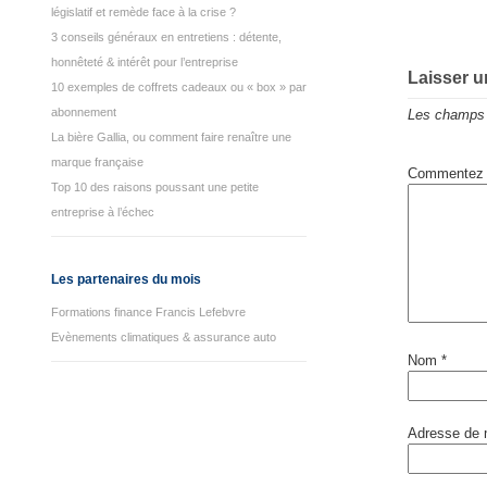
législatif et remède face à la crise ?
3 conseils généraux en entretiens : détente,
honnêteté & intérêt pour l’entreprise
Laisser 
10 exemples de coffrets cadeaux ou « box » par
abonnement
Les champs 
La bière Gallia, ou comment faire renaître une
marque française
Commentez
Top 10 des raisons poussant une petite
entreprise à l’échec
Les partenaires du mois
Formations finance Francis Lefebvre
Evènements climatiques & assurance auto
Nom
*
Adresse de