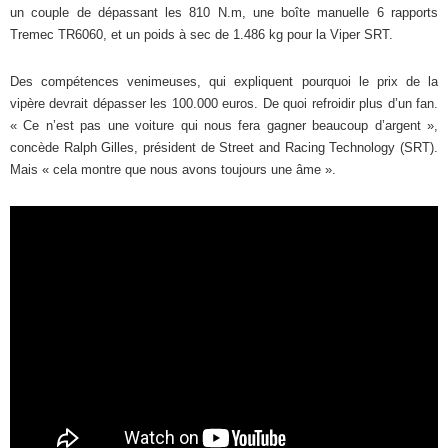
un couple de dépassant les 810 N.m, une boîte manuelle 6 rapports
Tremec TR6060, et un poids à sec de 1.486 kg pour la Viper SRT.
Des compétences venimeuses, qui expliquent pourquoi le prix de la
vipère devrait dépasser les 100.000 euros. De quoi refroidir plus d’un fan.
« Ce n’est pas une voiture qui nous fera gagner beaucoup d’argent »,
concède Ralph Gilles, président de Street and Racing Technology (SRT).
Mais « cela montre que nous avons toujours une âme ».