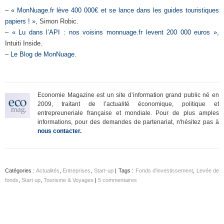
–
« MonNuage.fr lève 400 000€ et se lance dans les guides touristiques
papiers ! »
, Simon Robic.
–
« Lu dans l’API : nos voisins monnuage.fr levent 200 000 euros »
,
Intuiti Inside.
–
Le Blog de MonNuage
.
Economie Magazine est un site d’information grand public né en
2009, traitant de l’actualité économique, politique et
entrepreuneriale française et mondiale. Pour de plus amples
informations, pour des demandes de partenariat, n'hésitez pas à
nous contacter.
Catégories :
Actualités
,
Entreprises
,
Start-up
| Tags :
Fonds d'investissement
,
Levée de
fonds
,
Start up
,
Tourisme & Voyages
|
5 commentaires