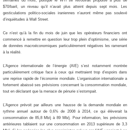
semaines du mois, puisque le WTI se retrouvait propulsé à plus de
$70/baril, un niveau qu’il n’avait plus atteint depuis sept mois. Les
gesticulations politico-sociales iraniennes n’auront même pas soulevé
d’inquiétudes à Wall Street.
Ce n’est qu’à la fin du mois de juin que les opérateurs financiers ont
commencé à remettre en question leur trop plein d’optimisme, une série
de données macroéconomiques particulièrement négatives les ramenant
à la réalité.
L’Agence internationale de l’énergie (AIE) s’est notamment montrée
particulièrement critique face à ceux qui mettraient trop d’espoirs dans
une reprise rapide de l’économie mondiale. L’organisation internationale a
fortement abaissé ses prévisions concernant la consommation mondiale,
tout en déclarant que la menace de pénurie s’estompait.
L’Agence prévoit par ailleurs une hausse de la demande mondiale en
rythme annuel autour de 0,6% de 2008 à 2014, ce qui élèverait la
consommation de 85,8 Mb/j à 89 Mb/j. Pour information, les prévisions
antérieures tablaient sur une consommation en 2013 supérieure de 3,3