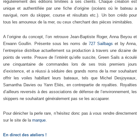
régulièrement des éditions limitées à ses clients. Chaque création est
unique et authentifiée par une fiche d’origine (océans où le bateau a
navigué, nom du skipper, course et résultats etc.). Un bon crédo pour
tous les amoureux de la mer, ou ceux cherchant des pièces inimitables.
A l’origine du concept, l’on retrouve Jean-Baptiste Roger, Anna Beyou et
Erwann Goullin. Présente sous les noms de
727 Sailbags
et by Anna,
l’entreprise distribue actuellement sa production à travers une dizaine de
points de vente. Preuve de l’intérèt qu’elle suscite, Green Sails a écoulé
une cinquantaine de commandes lors de ses trois premiers jours
d’existence, et a réussi à séduire des grands noms de la mer souhaitant
offrir les voiles habillant leurs bateaux, tels que Michel Desjoyeaux,
Samantha Davies ou Yann Eliès, en contrepartie de royalties. Royalties
d’ailleurs reversés à des associations de défense de l’environnement, les
skippers ne souhaitant généralement pas se les accaparer.
Pour dénicher la perle rare, n’hésitez donc pas à vous rendre directement
sur le site de la
marque
.
En direct des ateliers !