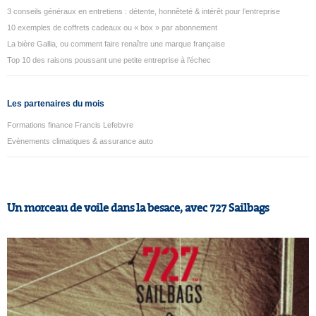
3 conseils généraux en entretiens : détente, honnêteté & intérêt pour l’entreprise
10 exemples de coffrets cadeaux ou « box » par abonnement
La bière Gallia, ou comment faire renaître une marque française
Top 10 des raisons poussant une petite entreprise à l’échec
Les partenaires du mois
Formations finance Francis Lefebvre
Evènements climatiques & assurance auto
Un morceau de voile dans la besace, avec 727 Sailbags