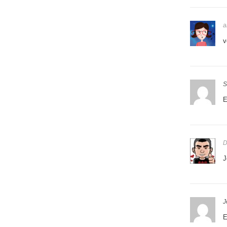
a
v
S
E
D
J
J
E