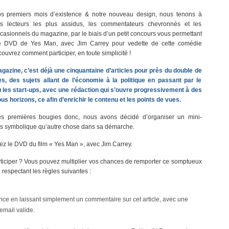
os premiers mois d’existence & notre nouveau design, nous tenons à
os lecteurs les plus assidus, les commentateurs chevronnés et les
asionnels du magazine, par le biais d’un petit concours vous permettant
e DVD de Yes Man, avec Jim Carrey pour vedette de cette comédie
ouvrez comment participer, en toute simplicité !
azine, c’est déjà une cinquantaine d’articles pour près du double de
, des sujets allant de l’économie à la politique en passant par le
 les start-ups, avec une rédaction qui s’ouvre progressivement à des
us horizons, ce afin d’enrichir le contenu et les points de vues.
es premières bougies donc, nous avons décidé d’organiser un mini-
us symbolique qu’autre chose dans sa démarche.
ez le DVD du film « Yes Man », avec Jim Carrey.
iciper ? Vous pouvez multiplier vos chances de remporter ce somptueux
respectant les règles suivantes :
ce en laissant simplement un commentaire sur cet article, avec une
email valide.