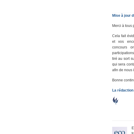
Mise à jour 
Merci à tous p
Cela fait évi
et vos enc
concours o
participations
tiré au sort 
qui sera cont
afin de nous 
Bonne continua
La rédaction
E
t