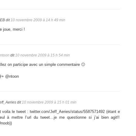
EB
dit
10 novembre 2009 à 14 h 49 min
e joue, merci !
ntoon
dit
10 novembre 2009 à 15 h 54 min
llez on participe avec un simple commentaire 🙂
+ @ntoon
eff_Aeries
dit
10 novembre 2009 à 15 h 01 min
t voila le tweet : twitter.com/Jeff_Aeries/status/5587571492 (étant e
eul à mettre l’url du tweet…je me questionne si j’ai bien agit!!
#noob))