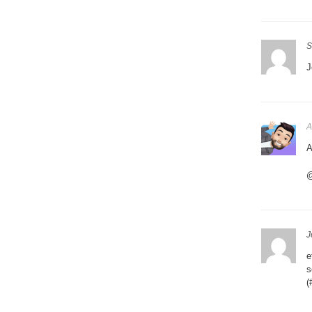
S
J
A
A
@
J
e
s
(