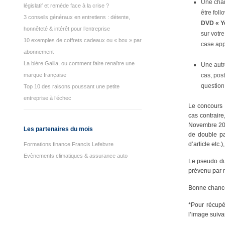
Une chan
législatif et remède face à la crise ?
être foll
3 conseils généraux en entretiens : détente,
DVD « Ye
honnêteté & intérêt pour l’entreprise
sur votre
10 exemples de coffrets cadeaux ou « box » par
case app
abonnement
La bière Gallia, ou comment faire renaître une
Une autr
marque française
cas, pos
question
Top 10 des raisons poussant une petite
entreprise à l’échec
Le concours 
cas contraire
Novembre 2009
Les partenaires du mois
de double pa
d’article etc.
Formations finance Francis Lefebvre
Evènements climatiques & assurance auto
Le pseudo du
prévenu par m
Bonne chance
*Pour récupér
l’image suiva