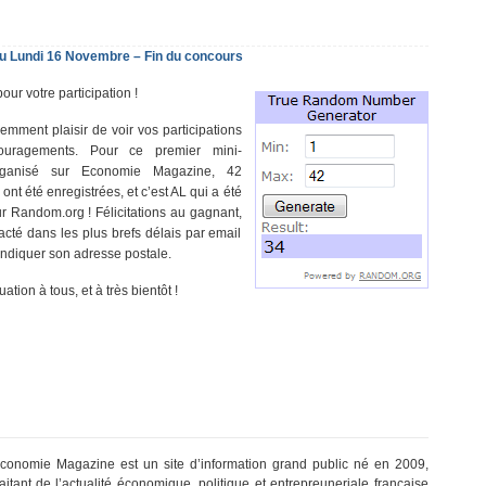
du Lundi 16 Novembre – Fin du concours
our votre participation !
demment plaisir de voir vos participations
ouragements. Pour ce premier mini-
rganisé sur Economie Magazine, 42
 ont été enregistrées, et c’est AL qui a été
sur Random.org ! Félicitations au gagnant,
acté dans les plus brefs délais par email
indiquer son adresse postale.
tion à tous, et à très bientôt !
conomie Magazine est un site d’information grand public né en 2009,
raitant de l’actualité économique, politique et entrepreuneriale française