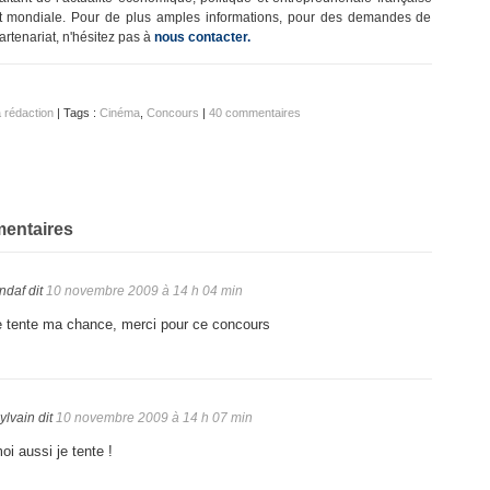
t mondiale. Pour de plus amples informations, pour des demandes de
artenariat, n'hésitez pas à
nous contacter.
 rédaction
| Tags :
Cinéma
,
Concours
|
40 commentaires
mentaires
ndaf
dit
10 novembre 2009 à 14 h 04 min
e tente ma chance, merci pour ce concours
ylvain
dit
10 novembre 2009 à 14 h 07 min
oi aussi je tente !