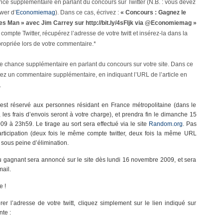
ce supplémentaire en parlant du concours sur Twitter (N.B. : vous devez
ower d’
Economiemag
). Dans ce cas, écrivez :
« Concours : Gagnez le
s Man » avec Jim Carrey sur http://bit.ly/4sFljk via @Economiemag »
 compte Twitter, récupérez l’adresse de votre twitt et insérez-la dans la
ropriée lors de votre commentaire.*
e chance supplémentaire en parlant du concours sur votre site. Dans ce
tez un commentaire supplémentaire, en indiquant l’URL de l’article en
.
est réservé aux personnes résidant en France métropolitaine (dans le
, les frais d’envois seront à votre charge), et prendra fin le dimanche 15
 à 23h59. Le tirage au sort sera effectué via le site
Random.org
. Pas
rticipation (deux fois le même compte twitter, deux fois la même URL
), sous peine d’élimination.
 gagnant sera annoncé sur le site dès lundi 16 novembre 2009, et sera
ail.
 !
er l’adresse de votre twitt, cliquez simplement sur le lien indiqué sur
nte :