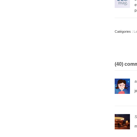
e
p
Catégories :
La
(40) com
a
j
S
m