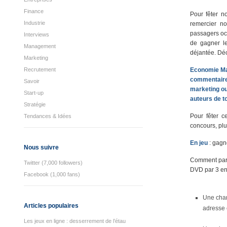
Finance
Pour fêter n
Industrie
remercier n
passagers occ
Interviews
de gagner l
Management
déjantée. Déc
Marketing
Recrutement
Economie Mag
commentaires
Savoir
marketing ou
Start-up
auteurs de to
Stratégie
Pour fêter c
Tendances & Idées
concours, pl
En jeu
: gagn
Nous suivre
Comment part
Twitter (7,000 followers)
DVD par 3 en 
Facebook (1,000 fans)
Une chan
Articles populaires
adresse 
Les jeux en ligne : desserrement de l’étau