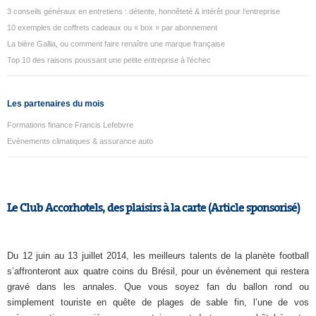
3 conseils généraux en entretiens : détente, honnêteté & intérêt pour l’entreprise
10 exemples de coffrets cadeaux ou « box » par abonnement
La bière Gallia, ou comment faire renaître une marque française
Top 10 des raisons poussant une petite entreprise à l’échec
Les partenaires du mois
Formations finance Francis Lefebvre
Evènements climatiques & assurance auto
Le Club Accorhotels, des plaisirs à la carte (Article sponsorisé)
Du 12 juin au 13 juillet 2014, les meilleurs talents de la planète football
s’affronteront aux quatre coins du Brésil, pour un évènement qui restera
gravé dans les annales. Que vous soyez fan du ballon rond ou
simplement touriste en quête de plages de sable fin, l’une de vos