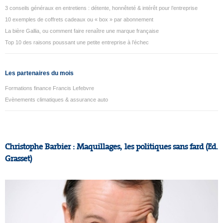
3 conseils généraux en entretiens : détente, honnêteté & intérêt pour l’entreprise
10 exemples de coffrets cadeaux ou « box » par abonnement
La bière Gallia, ou comment faire renaître une marque française
Top 10 des raisons poussant une petite entreprise à l’échec
Les partenaires du mois
Formations finance Francis Lefebvre
Evènements climatiques & assurance auto
Christophe Barbier : Maquillages, les politiques sans fard (Ed.
Grasset)