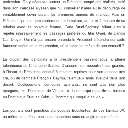
profession. On y découvre surtout un Président coupé des réalités, isolé
dans son carrosse élyséen que nul conseiller n’aura eu le décourage de
véritablement ouvrir durant les premières années de mandat. Puis un
Président qui s’est jeté avidement sur la culture, au fur et à mesure de sa
relation avec sa nouvelle femme, Carla Bruni-Sarkozy. Allant jusqu’à
répéter inlassablement les passages préférés du film
Ordet
, du Danois
Carl Dreyer. Qui n’a pas encore entendu le Président s’étendre sur cette
fameuse scène de la résurrection, où la nièce se relève de son cercueil ?
La plupart des candidats à la présidentielle passent sous la plume
talentueuse de Christophe Barbier. D’aucuns n’en ressortent pas grandis,
à l’instar du Président, critiqué à maintes reprises pour son langage très
cru, ou du centriste François Bayrou, talentueux mais aveuglé dans son
désert. Quelques-uns, demeurés aspirants, ne sont pas non plus
épargnés, tels Dominique de Villepin, « l’homme qui maquille sa haine »
ou Dominique Strauss Kahn, « l’homme qui maquille sa vie ».
Les portraits sont ponctués d’anecdotes truculentes, de ces fameux
off
,
ou même de scènes publiques racontées sous un angle moins officiel.