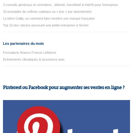
3 conseils généraux en entretiens : détente, honnêteté & intérêt pour l’entreprise
10 exemples de coffrets cadeaux ou « box » par abonnement
La bière Gallia, ou comment faire renaître une marque française
Top 10 des raisons poussant une petite entreprise à l’échec
Les partenaires du mois
Formations finance Francis Lefebvre
Evènements climatiques & assurance auto
Pinterest ou Facebook pour augmenter ses ventes en ligne ?