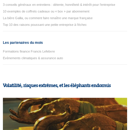
3 conseils généraux en entretiens : détente, honnêteté & intérêt pour l’entreprise
10 exemples de coffrets cadeaux ou « box » par abonnement
La bière Gallia, ou comment faire renaître une marque française
Top 10 des raisons poussant une petite entreprise à l’échec
Les partenaires du mois
Formations finance Francis Lefebvre
Evènements climatiques & assurance auto
Volatilité, risques extrêmes, et les éléphants endormis