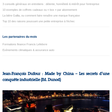
3 conseils généraux en entretiens : détente, honnêteté & intérêt pour l’entreprise
10 exemples de coffrets cadeaux ou « box » par abonnement
La bière Gallia, ou comment faire renaître une marque française
Top 10 des raisons poussant une petite entreprise à l’échec
Les partenaires du mois
Formations finance Francis Lefebvre
Evènements climatiques & assurance auto
Jean-François Dufour : Made by China – Les secrets d’une
conquête industrielle (Ed. Dunod)