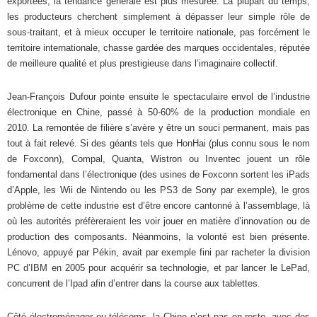
exportées, la tendance générale est plus mesurée. La plupart du temps,
les producteurs cherchent simplement à dépasser leur simple rôle de
sous-traitant, et à mieux occuper le territoire nationale, pas forcément le
territoire internationale, chasse gardée des marques occidentales, réputée
de meilleure qualité et plus prestigieuse dans l’imaginaire collectif.
Jean-François Dufour pointe ensuite le spectaculaire envol de l’industrie
électronique en Chine, passé à 50-60% de la production mondiale en
2010. La remontée de filière s’avère y être un souci permanent, mais pas
tout à fait relevé. Si des géants tels que HonHai (plus connu sous le nom
de Foxconn), Compal, Quanta, Wistron ou Inventec jouent un rôle
fondamental dans l’électronique (des usines de Foxconn sortent les iPads
d’Apple, les Wii de Nintendo ou les PS3 de Sony par exemple), le gros
problème de cette industrie est d’être encore cantonné à l’assemblage, là
où les autorités préfèreraient les voir jouer en matière d’innovation ou de
production des composants. Néanmoins, la volonté est bien présente.
Lénovo, appuyé par Pékin, avait par exemple fini par racheter la division
PC d’IBM en 2005 pour acquérir sa technologie, et par lancer le LePad,
concurrent de l’Ipad afin d’entrer dans la course aux tablettes.
Côté électroménager ou télécoms, la Chine n’est pas en reste, avec des