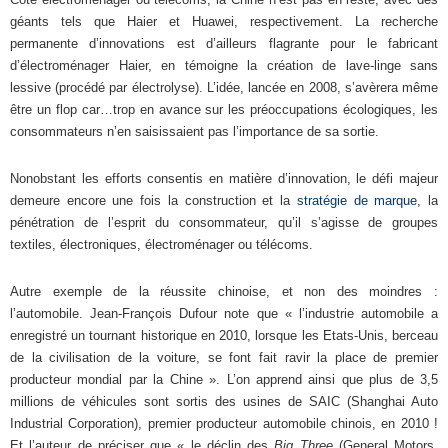
géants tels que Haier et Huawei, respectivement. La recherche
permanente d’innovations est d’ailleurs flagrante pour le fabricant
d’électroménager Haier, en témoigne la création de lave-linge sans
lessive (procédé par électrolyse). L’idée, lancée en 2008, s’avèrera même
être un flop car…trop en avance sur les préoccupations écologiques, les
consommateurs n’en saisissaient pas l’importance de sa sortie.
Nonobstant les efforts consentis en matière d’innovation, le défi majeur
demeure encore une fois la construction et la
stratégie de marque
, la
pénétration de l’esprit du consommateur, qu’il s’agisse de groupes
textiles, électroniques, électroménager ou télécoms.
Autre exemple de la réussite chinoise, et non des moindres :
l’automobile. Jean-François Dufour note que « l’industrie automobile a
enregistré un tournant historique en 2010, lorsque les Etats-Unis, berceau
de la civilisation de la voiture, se font fait ravir la place de premier
producteur mondial par la Chine ». L’on apprend ainsi que plus de 3,5
millions de véhicules sont sortis des usines de SAIC (Shanghai Auto
Industrial Corporation), premier producteur automobile chinois, en 2010 !
Et l’auteur de préciser que « le déclin des
Big Three
(General Motors,