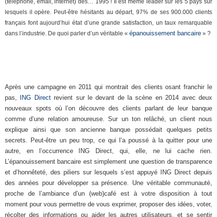
(téléphone, email, internet) dès… 1995 ! Il est même leader sur les 5 pays sur
lesquels il opère. Peut-être hésitants au départ, 97% de ses 900.000 clients
français font aujourd’hui état d’une grande satisfaction, un taux remarquable
épanouissement bancaire
dans l’industrie. De quoi parler d’un véritable «
» ?
Après une campagne en 2011 qui montrait des clients osant franchir le
pas,
ING Direct
revient sur le devant de la scène en 2014 avec deux
nouveaux spots où l’on découvre des clients parlant de leur banque
comme d’une relation amoureuse. Sur un ton relâché, un client nous
explique ainsi que son ancienne banque possédait quelques petits
secrets. Peut-être un peu trop, ce qui l’a poussé à la quitter pour une
autre, en l’occurrence ING Direct, qui, elle, ne lui cache rien.
L’épanouissement bancaire est simplement une question de transparence
et d’honnêteté, des piliers sur lesquels s’est appuyé ING Direct depuis
des années pour développer sa présence. Une véritable communauté,
proche de l’ambiance d’un (web)café est à votre disposition à tout
moment pour vous permettre de vous exprimer, proposer des idées, voter,
récolter des informations ou aider les autres utilisateurs, et se sentir