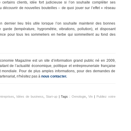
 certains clients, idée fort judicieuse si l’on souhaite compléter ses
 découvrir de nouvelles bouteilles – de quoi jouer sur l’effet « réseau
n dernier lieu très utile lorsque l’on souhaite maintenir des bonnes
 garde (température, hygrométrie, vibrations, pollution), et disposant
nce pour tous les sommeliers en herbe qui sommeillent au fond des
conomie Magazine est un site d’information grand public né en 2009,
raitant de l’actualité économique, politique et entrepreuneriale française
t mondiale. Pour de plus amples informations, pour des demandes de
artenariat, n'hésitez pas à
nous contacter.
ntreprises
,
Idées de business
,
Start-up
| Tags :
Oenologie
,
Vin
|
Publiez votre