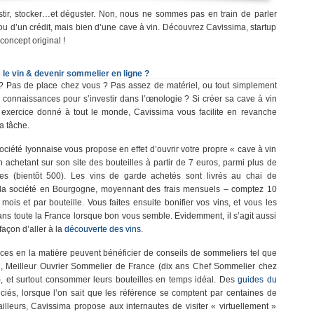
estir, stocker…et déguster. Non, nous ne sommes pas en train de parler
ou d’un crédit, mais bien d’une cave à vin. Découvrez Cavissima, startup
concept original !
 le vin
& devenir sommelier en ligne ?
 ? Pas de place chez vous ? Pas assez de matériel, ou tout simplement
connaissances pour s’investir dans l’œnologie ? Si créer sa cave à vin
 exercice donné à tout le monde, Cavissima vous facilite en revanche
a tâche.
ociété lyonnaise vous propose en effet d’ouvrir votre propre « cave à vin
n achetant sur son site des bouteilles à partir de 7 euros, parmi plus de
es (bientôt 500). Les vins de garde achetés sont livrés au chai de
la société en Bourgogne, moyennant des frais mensuels – comptez 10
mois et par bouteille. Vous faites ensuite bonifier vos vins, et vous les
 dans toute la France lorsque bon vous semble. Evidemment, il s’agit aussi
açon d’aller à la
découverte des vins
.
ces en la matière peuvent bénéficier de conseils de sommeliers tel que
, Meilleur Ouvrier Sommelier de France (dix ans Chef Sommelier chez
, et surtout consommer leurs bouteilles en temps idéal. Des
guides du
ciés, lorsque l’on sait que les référence se comptent par centaines de
 ailleurs, Cavissima propose aux internautes de visiter « virtuellement »