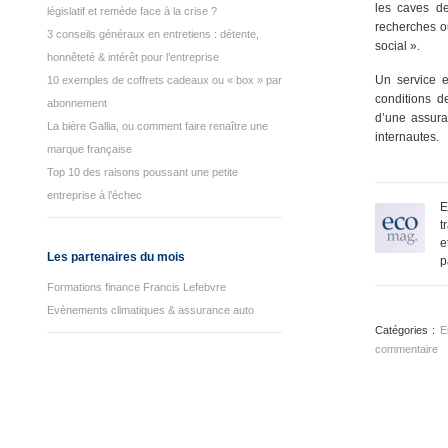
les caves de
législatif et remède face à la crise ?
recherches ou
3 conseils généraux en entretiens : détente,
social ».
honnêteté & intérêt pour l’entreprise
Un service e
10 exemples de coffrets cadeaux ou « box » par
conditions de
abonnement
d’une assura
La bière Gallia, ou comment faire renaître une
internautes.
marque française
Top 10 des raisons poussant une petite
entreprise à l’échec
E
t
e
Les partenaires du mois
p
Formations finance Francis Lefebvre
Evènements climatiques & assurance auto
Catégories :
E
commentaire