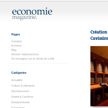
Créatio
Pages
Cavissi
À propos
Archives
Blog
Devenir rédacteur(rice)
Se renseigner sur le rachat de crédit
Catégories
Actualités
Culture & Littérature
Divertissement
Emploi & Carrières
Entrepreneuriat
Entreprises