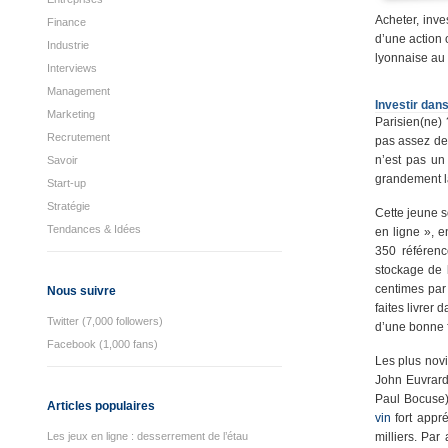
Acheter, inv
Finance
d’une action 
Industrie
lyonnaise au 
Interviews
Management
Investir dans
Marketing
Parisien(ne)
Recrutement
pas assez de 
n’est pas un
Savoir
grandement l
Start-up
Stratégie
Cette jeune s
Tendances & Idées
en ligne », e
350 référenc
stockage de 
centimes par 
Nous suivre
faites livrer
Twitter (7,000 followers)
d’une bonne f
Facebook (1,000 fans)
Les plus novi
John Euvrard
Paul Bocuse)
Articles populaires
vin
fort appré
Les jeux en ligne : desserrement de l’étau
milliers. Par